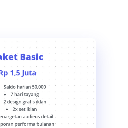
aket Basic
Rp
1,5 Juta
Saldo harian 50,000
7 hari tayang
2 design grafis iklan
2x set iklan
enargetan audiens detail
aporan performa bulanan