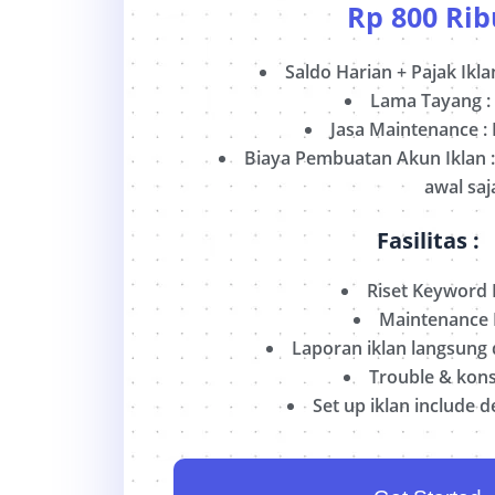
Rp
800 Rib
Saldo Harian + Pajak Ikla
Lama Tayang
:
Jasa Maintenance
:
Biaya Pembuatan Akun Iklan : 
awal saj
Fasilitas :
Riset Keyword E
Maintenance 
Laporan iklan langsung
Trouble & kons
Set up iklan include d