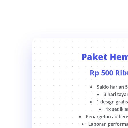
Paket He
Rp
500 Rib
Saldo harian 5
3 hari taya
1 design grafis
1x set ikla
Penargetan audiens 
Laporan performa