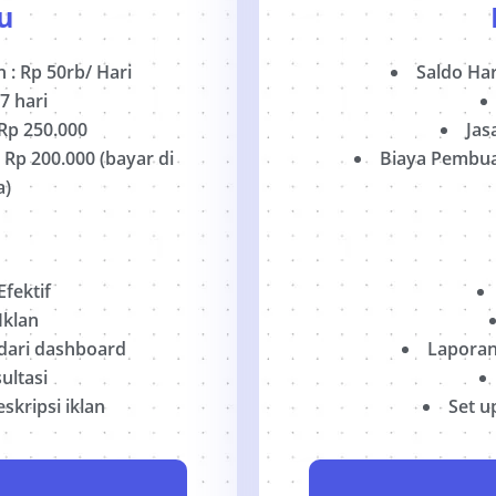
u
n
: Rp 50rb/ Hari
Saldo Har
7 hari
 Rp 250.000
Jas
Rp 200.000 (bayar di
Biaya Pembuat
a)
fektif
Iklan
 dari dashboard
Laporan
ultasi
eskripsi iklan
Set up