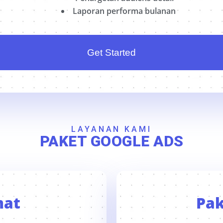
Laporan performa bulanan
Get Started
LAYANAN KAMI
PAKET GOOGLE ADS
mat
Pak