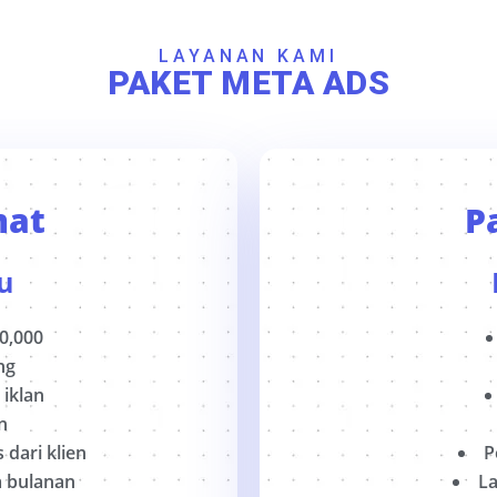
LAYANAN KAMI
PAKET META ADS
mat
P
u
0,000
ng
 iklan
n
dari klien
P
 bulanan
L