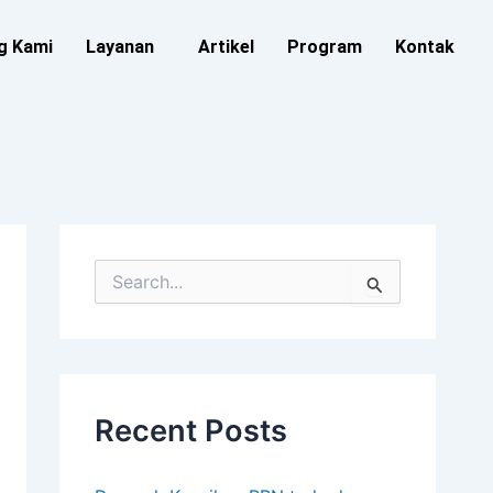
g Kami
Layanan
Artikel
Program
Kontak
S
e
a
r
c
h
f
Recent Posts
o
r
: