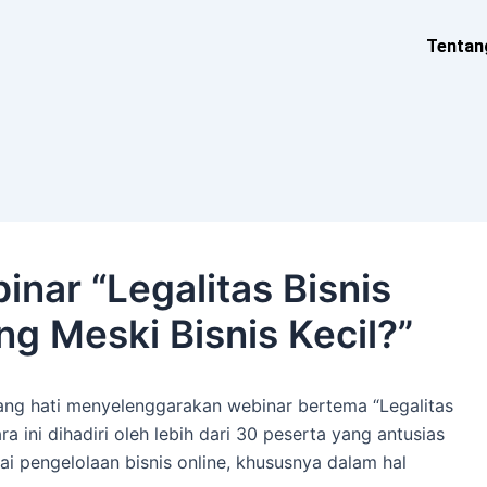
Tentan
nar “Legalitas Bisnis
ng Meski Bisnis Kecil?”
ng hati menyelenggarakan webinar bertema “Legalitas
ra ini dihadiri oleh lebih dari 30 peserta yang antusias
i pengelolaan bisnis online, khususnya dalam hal