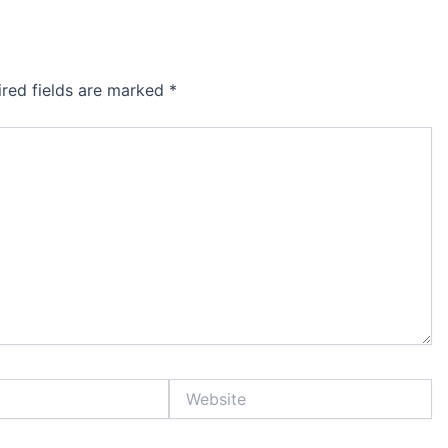
ired fields are marked
*
Website