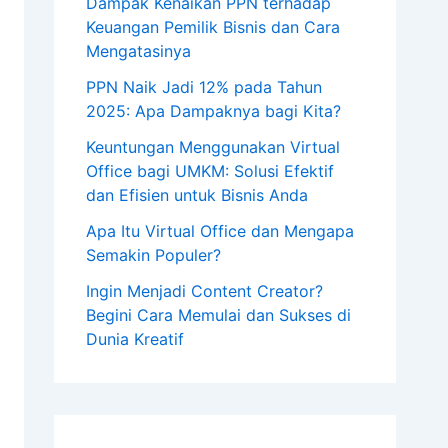
Dampak Kenaikan PPN terhadap
Keuangan Pemilik Bisnis dan Cara
Mengatasinya
PPN Naik Jadi 12% pada Tahun
2025: Apa Dampaknya bagi Kita?
Keuntungan Menggunakan Virtual
Office bagi UMKM: Solusi Efektif
dan Efisien untuk Bisnis Anda
Apa Itu Virtual Office dan Mengapa
Semakin Populer?
Ingin Menjadi Content Creator?
Begini Cara Memulai dan Sukses di
Dunia Kreatif