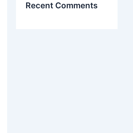
Recent Comments