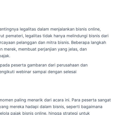
ntingnya legalitas dalam menjalankan bisnis online,
t pemateri, legalitas tidak hanya melindungi bisnis dari
rcayaan pelanggan dan mitra bisnis. Beberapa langkah
n merek, membuat perjanjian yang jelas, dan
ajak.
epada peserta gambaran dari perusahaan dan
gikuti webinar sampai dengan selesai
 momen paling menarik dari acara ini. Para peserta sangat
yang mereka hadapi dalam bisnis, seperti bagaimana
lola pajak bisnis online, hingga strategi untuk