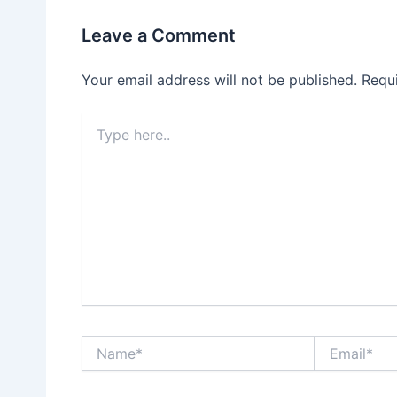
Leave a Comment
Your email address will not be published.
Requ
Type
here..
Name*
Email*