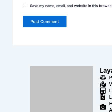
Save my name, email, and website in this browser
Lay
P
V
L
L
H
A