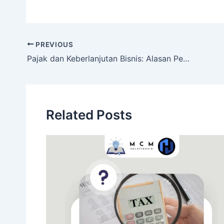
PREVIOUS
Pajak dan Keberlanjutan Bisnis: Alasan Pengusaha Harus Taat Pajak
Related Posts