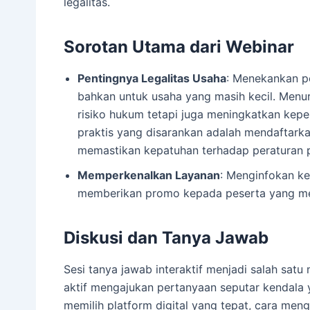
legalitas.
Sorotan Utama dari Webinar
Pentingnya Legalitas Usaha
: Menekankan pe
bahkan untuk usaha yang masih kecil. Menuru
risiko hukum tetapi juga meningkatkan kepe
praktis yang disarankan adalah mendaftarka
memastikan kepatuhan terhadap peraturan p
Memperkenalkan Layanan
: Menginfokan k
memberikan promo kepada peserta yang men
Diskusi dan Tanya Jawab
Sesi tanya jawab interaktif menjadi salah satu
aktif mengajukan pertanyaan seputar kendala 
memilih platform digital yang tepat, cara menge